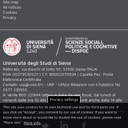
Site map
All notices
Cookies
Privacy
Università degli Studi di Siena
Rettorato, via Banchi di Sotto 55, 53100 Siena ITALIA
P.IVA 00273530527 | C.F. 80002070524 | Caselle Pec:
Posta
Elettronica Certificata
Contatti:
urp@unisi.it
- URP - Ufficio Relazioni con il Pubblico Tel.
0577 235555
N. Verde 800 221644 (attivo in Italia da rete fissa), dal lunedì al
Privacy settings
venerdì dalle ore 10 alle 12 e martedì e giovedì anche dalle 14 alle
16
This site uses cookies for its own technical use and for third party use.
If
you click on "Accept", you consent to our use of cookies. If you want to
know more about or would like to disable the use of cookies, please read
“More info”.
More info