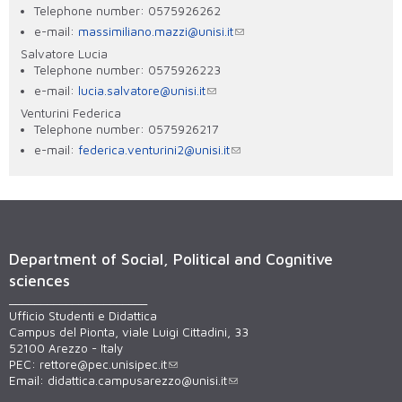
Telephone number: 0575926262
e-mail:
massimiliano.mazzi@unisi.it
Salvatore Lucia
Telephone number: 0575926223
e-mail:
lucia.salvatore@unisi.it
Venturini Federica
Telephone number: 0575926217
e-mail:
federica.venturini2@unisi.it
Department of Social, Political and Cognitive
sciences
______________________
Ufficio Studenti e Didattica
Campus del Pionta, viale Luigi Cittadini, 33
52100 Arezzo - Italy
PEC:
rettore@pec.unisipec.it
Email:
didattica.campusarezzo@unisi.it